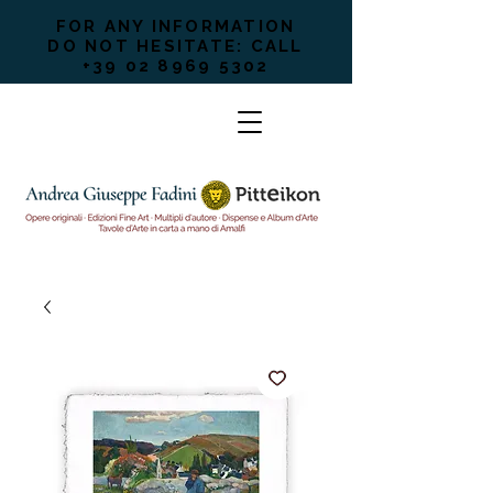
FOR ANY INFORMATION
DO NOT HESITATE: CALL
+39 02 8969 5302