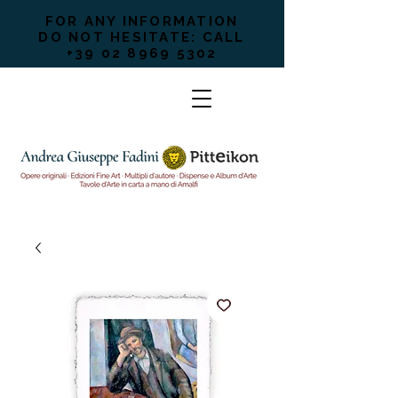
FOR ANY INFORMATION
DO NOT HESITATE: CALL
+39 02 8969 5302