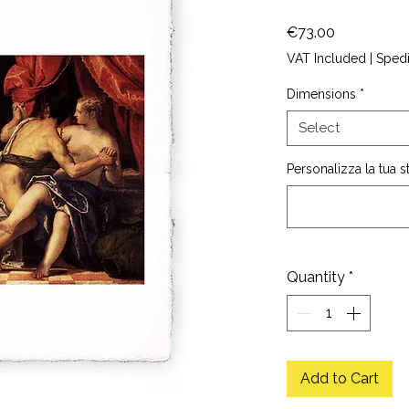
Price
€73.00
VAT Included
|
Sped
Dimensions
*
Select
Personalizza la tua 
Quantity
*
Add to Cart