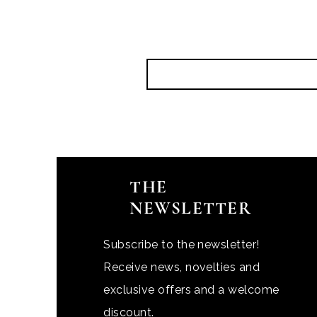
THE
NEWSLETTER
Subscribe to the newsletter!
Receive news, novelties and
exclusive offers and a welcome
discount.