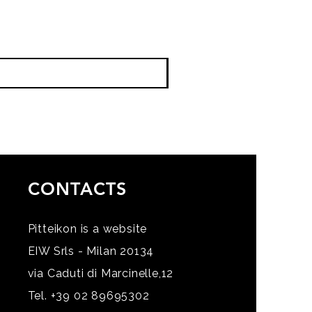
CONTACTS
Pitteikon is a website
EIW Srls - Milan 20134
via Caduti di Marcinelle,12
Tel. +39 02 89695302