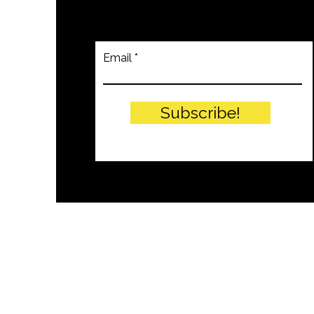
Email
Subscribe!
© PITTEIKON - 2024 by EIW SRLS - 