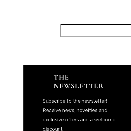
THE
NEWSLETTER
Subscribe to the newsletter!
Receive news, novelties and
exclusive offers and a welcome
discount.