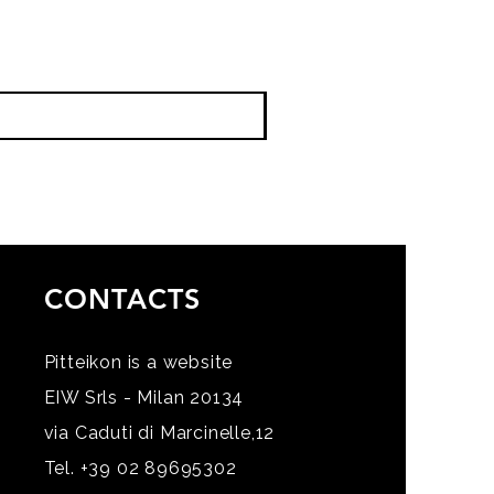
CONTACTS
Pitteikon is a website
EIW Srls - Milan 20134
via Caduti di Marcinelle,12
Tel. +39 02 89695302