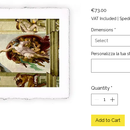
Price
€73.00
VAT Included
|
Sped
Dimensions
*
Select
Personalizza la tua 
Quantity
*
Add to Cart