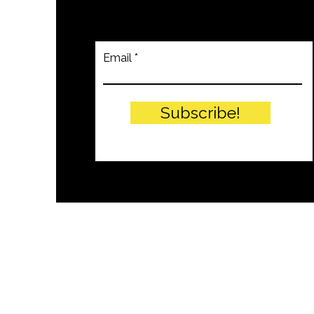
Email
Subscribe!
© PITTEIKON - 2024 by EIW SRLS - 