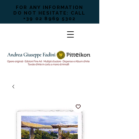
FOR ANY INFORMATION
DO NOT HESITATE: CALL
+39 02 8969 5302