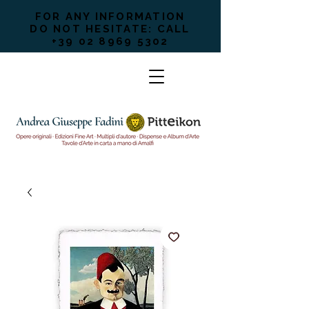
FOR ANY INFORMATION
DO NOT HESITATE: CALL
+39 02 8969 5302