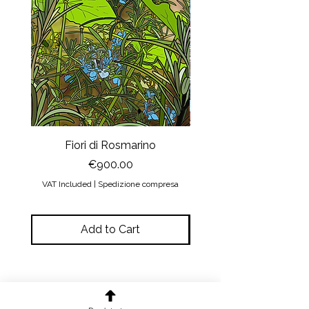
Miniartprint, numerata e firmata
ricevuta la stampa integra e senza
personalmente.
danni, noi effettueremo il rimborso
Questo procedimento richiede 3 / 4
della somma versata + un contributo
giorni lavorativi, dopodiché la vostra
spese di spedizione pari a 6 euro.
stampa viene confezionata e spedita.
Nel caso in cui, invece, la stampa
Considerate che i colori che vedete
arrivi danneggiata il ritiro presso di
nel sito web sono influenzati dalle
voi sarà a nostra cura. Voi dovrete
specifiche e dalla taratura del vostro
solo inviarci le foto della stampa
computer e monitor.
danneggiata. Potete scegliere se
ricevere un’altra stampa in
Fiori di Rosmarino
Il sipario della Reg
sostituzione oppure ottenere il
Price
€900.00
rimborso.
VAT Included
|
Spedizione compresa
VAT Included
Add to Cart
THE NEWSLETTER