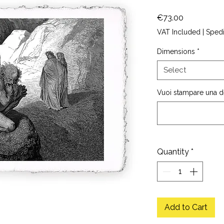
Price
€73.00
VAT Included
|
Sped
Dimensions
*
Select
Vuoi stampare una de
Quantity
*
Add to Cart