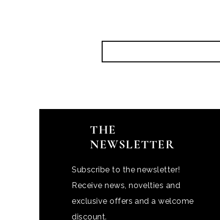
THE
NEWSLETTER
Subscribe to the newsletter!
Receive news, novelties and
exclusive offers and a welcome
discount.