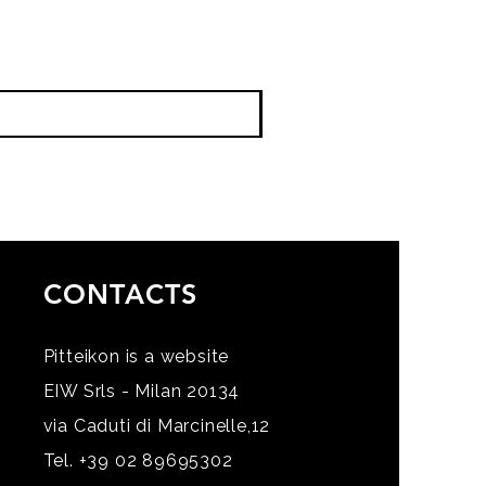
CONTACTS
Pitteikon is a website
EIW Srls - Milan 20134
via Caduti di Marcinelle,12
Tel. +39 02 89695302