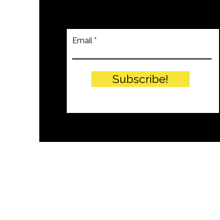
Email
Subscribe!
© PITTEIKON - 2024 by EIW SRLS - 