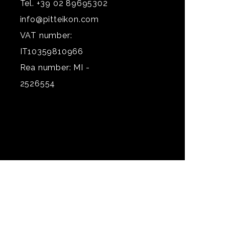
Tel. +39 02 89695302
info@pitteikon.com
VAT number:
IT10359810966
Rea number: MI -
2526554