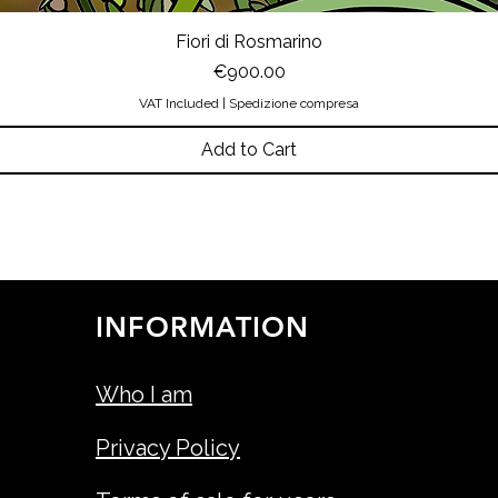
Fiori di Rosmarino
Price
€900.00
VAT Included
|
Spedizione compresa
Add to Cart
INFORMATION
Who I am
Privacy Policy