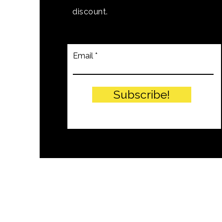
discount.
Email
Subscribe!
© PITTEIKON - 2024 by EIW SRLS - 