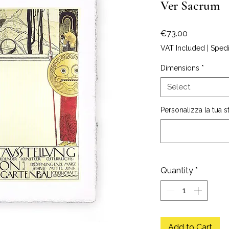
Ver Sacrum
Price
€73.00
VAT Included
|
Sped
Dimensions
*
Select
Personalizza la tua 
Quantity
*
Add to Cart