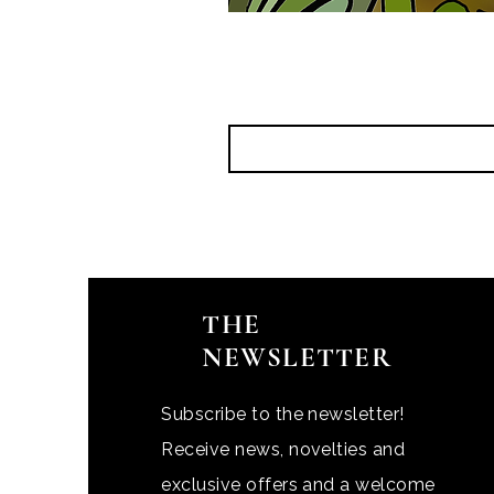
THE
NEWSLETTER
Subscribe to the newsletter!
Receive news, novelties and
exclusive offers and a welcome