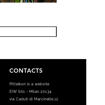
CONTACTS
Pitteikon is a website
EIW Srls - Milan 20134
via Caduti di Marcinelle,12