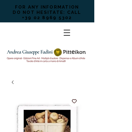
FOR ANY INFORMATION
DO NOT HESITATE: CALL
+39 02 8969 5302