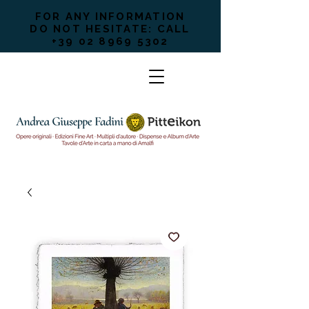
FOR ANY INFORMATION
DO NOT HESITATE: CALL
+39 02 8969 5302