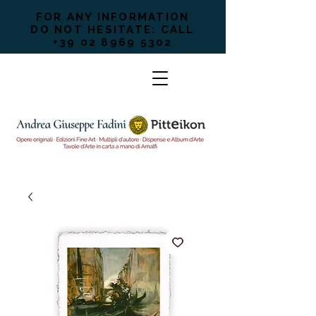
FOR ANY INFORMATION
DO NOT HESITATE: CALL
+39 02 8969 5302