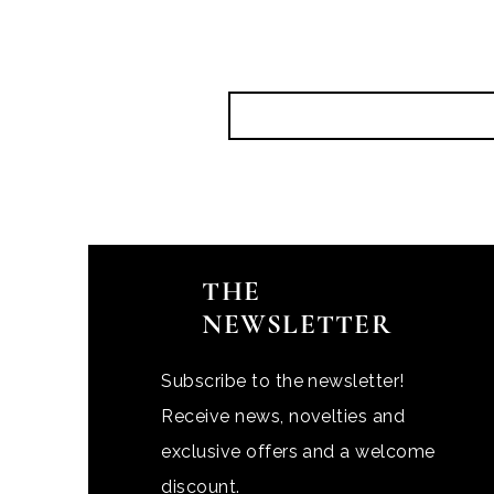
THE
NEWSLETTER
Subscribe to the newsletter!
Receive news, novelties and
exclusive offers and a welcome
discount.