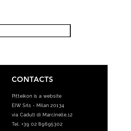
CONTACTS
Pitteikon is a website
EIW Srls - Milan 20134
via Caduti di Marcinelle,12
Tel. +39 02 89695302