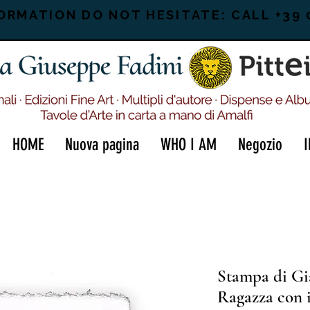
ORMATION DO NOT HESITATE: CALL +39 
HOME
Nuova pagina
WHO I AM
Negozio
Stampa di Gi
Ragazza con 