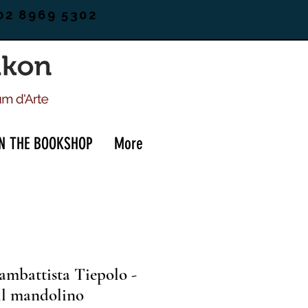
02 8969 5302
IN THE BOOKSHOP
More
ambattista Tiepolo -
il mandolino