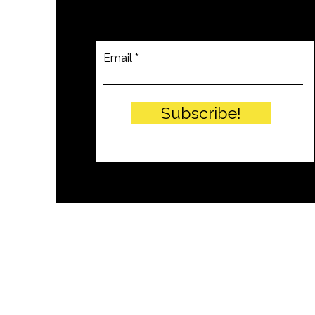
Email
Subscribe!
© PITTEIKON - 2024 by EIW SRLS - 