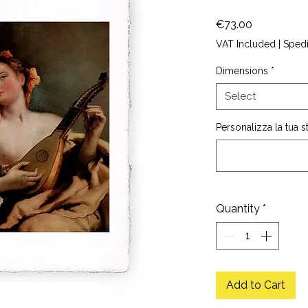
Price
€73.00
VAT Included
|
Sped
Dimensions
*
Select
Personalizza la tua 
Quantity
*
Add to Cart