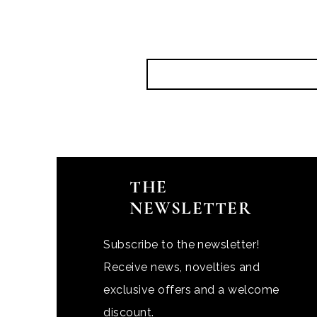
THE
NEWSLETTER
Subscribe to the newsletter!
Receive news, novelties and
exclusive offers and a welcome
discount.