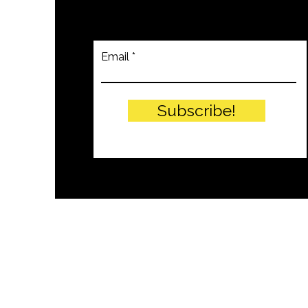
Email
Subscribe!
© PITTEIKON - 2024 by EIW SRLS - 