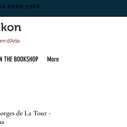
02 8969 5302
IN THE BOOKSHOP
More
orges de La Tour -
na