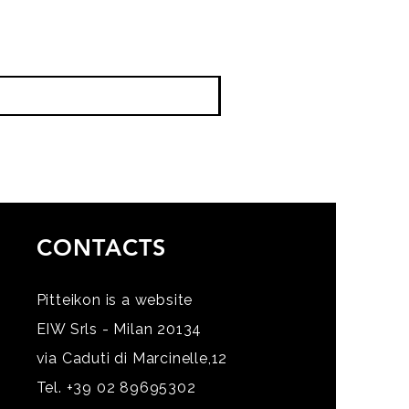
CONTACTS
Pitteikon is a website
EIW Srls - Milan 20134
via Caduti di Marcinelle,12
Tel. +39 02 89695302