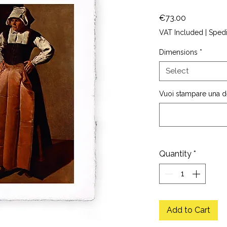
Price
€73.00
VAT Included
|
Sped
Dimensions
*
Select
Vuoi stampare una de
Quantity
*
Add to Cart