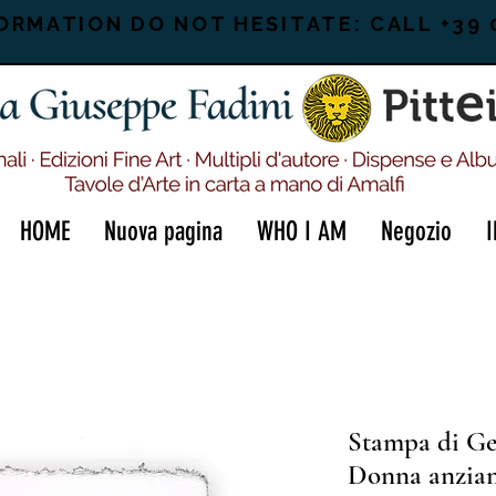
ORMATION DO NOT HESITATE: CALL +39 
HOME
Nuova pagina
WHO I AM
Negozio
Stampa di Ge
Donna anzia