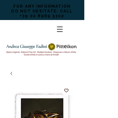
FOR ANY INFORMATION
DO NOT HESITATE: CALL
+39 02 8969 5302