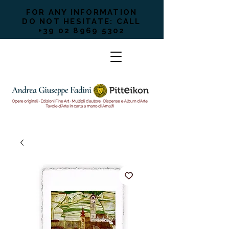
FOR ANY INFORMATION
DO NOT HESITATE: CALL
+39 02 8969 5302