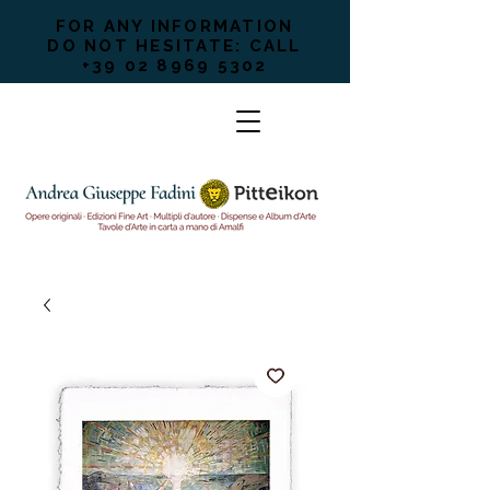
FOR ANY INFORMATION
DO NOT HESITATE: CALL
+39 02 8969 5302