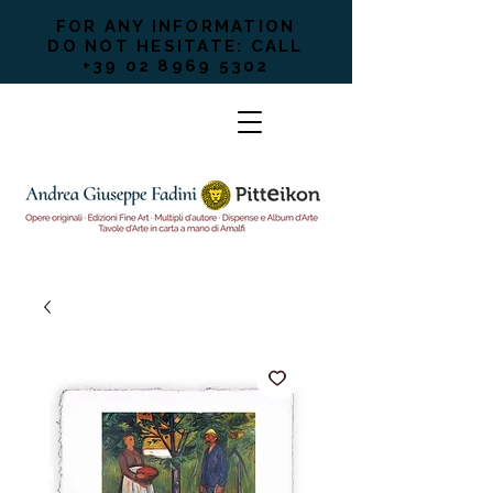
FOR ANY INFORMATION
DO NOT HESITATE: CALL
+39 02 8969 5302