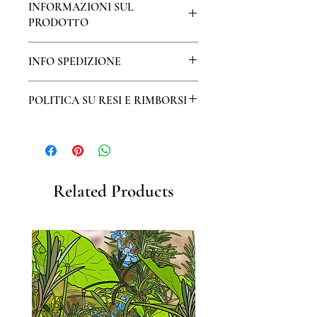
INFORMAZIONI SUL
PRODOTTO
La stampa è realizzata su pregiata
INFO SPEDIZIONE
carta a mano di Amalfi, creata ancora
oggi un foglio per volta con
La spedizione della stampa avverrà
procedimento artigianale.
POLITICA SU RESI E RIMBORSI
entro 3 giorni lavorativi dall’ordine.
La dimensione indicata è quella del
Per l’Italia la spedizione è
foglio sul quale viene stampata la
Il diritto di recesso o di
gratuita e compresa nel prezzo.
riproduzione del capolavoro,
ripensamento
riconosce al
Per spedizioni nel resto del mondo
lasciando qualche centimetro di
consumatore la possibilità di
(con esclusione di Cina, Russia,
margine bianco.
restituire un prodotto acquistato e di
Corea del nord, paesi africani e paesi
Una volta stampata, l’immagine - a
recedere da un contratto senza
Related Products
in guerra) si aggiunge un contributo
esclusione delle riproduzioni di
nessuna motivazione, entro un
di 15 euro e il tempo di consegna
acquarelli, affreschi, disegni e
termine massimo di quattordici
sarà da 8 a 15 giorni.
stampe giapponesi - viene trattata
giorni.
con vernici d’Accademia. Così creata,
In questo caso è sufficiente rispedire
la stampa Pitteikon viene timbrata e,
la stampa al mittente e, una volta
fatta eccezione delle stampe
ricevuta la stampa integra e senza
Miniartprint, numerata e firmata
danni, noi effettueremo il rimborso
personalmente.
della somma versata + un contributo
Questo procedimento richiede 3 / 4