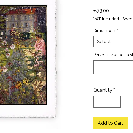
Price
€73.00
VAT Included
|
Sped
Dimensions
*
Select
Personalizza la tua 
Quantity
*
Add to Cart