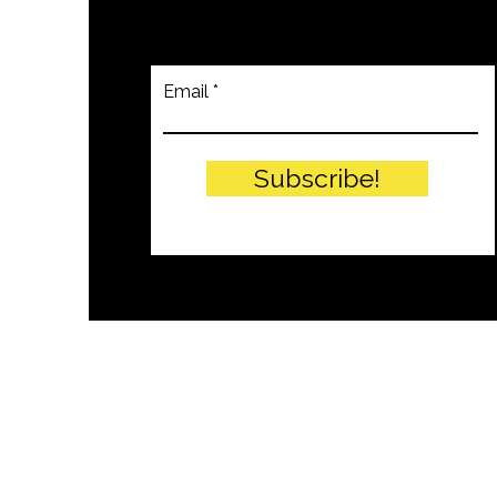
Email
Subscribe!
© PITTEIKON - 2024 by EIW SRLS - 