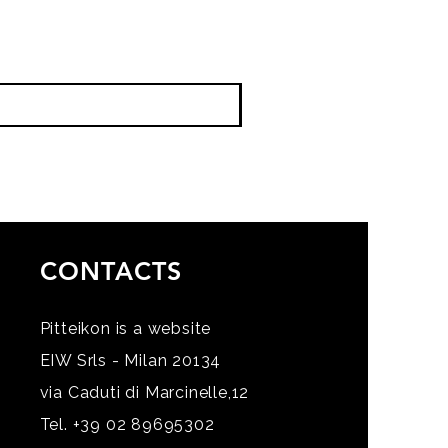
CONTACTS
Pitteikon is a website
EIW Srls - Milan 20134
via Caduti di Marcinelle,12
Tel. +39 02 89695302