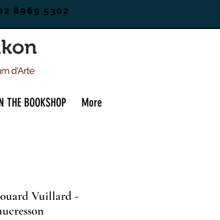
02 8969 5302
IN THE BOOKSHOP
More
ouard Vuillard -
aucresson