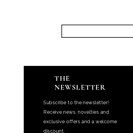
THE
NEWSLETTER
Subscribe to the newsletter!
Receive news, novelties and
exclusive offers and a welcome
discount.