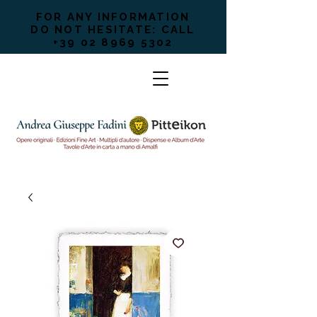
FOR ANY INFORMATION
DO NOT HESITATE: CALL
+39 02 8969 5302