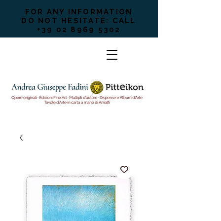
FOR ANY INFORMATION
DO NOT HESITATE: CALL
+39 02 8969 5302