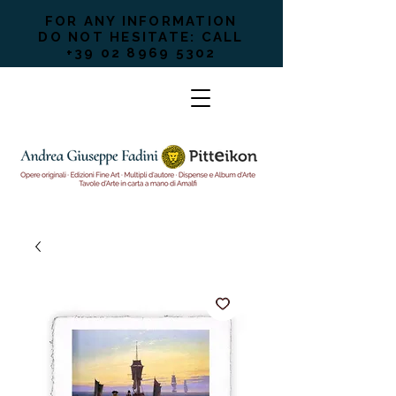
FOR ANY INFORMATION
DO NOT HESITATE: CALL
+39 02 8969 5302