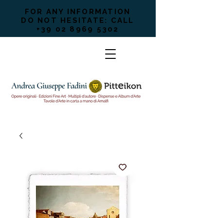
FOR ANY INFORMATION
DO NOT HESITATE: CALL
+39 02 8969 5302