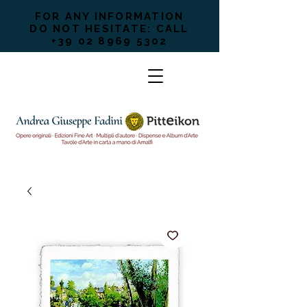
FOR ANY INFORMATION
DO NOT HESITATE: CALL
+39 02 8969 5302