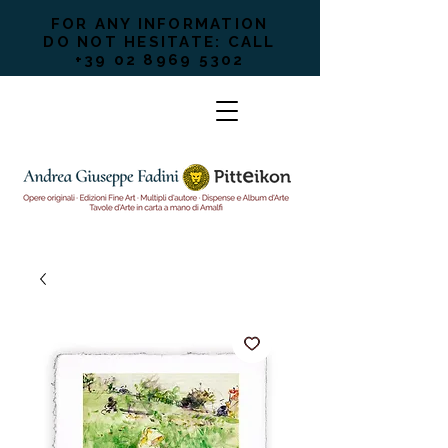
FOR ANY INFORMATION
DO NOT HESITATE: CALL
+39 02 8969 5302