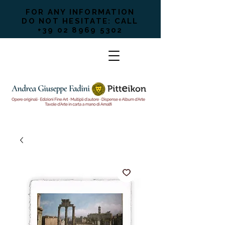
FOR ANY INFORMATION
DO NOT HESITATE: CALL
+39 02 8969 5302