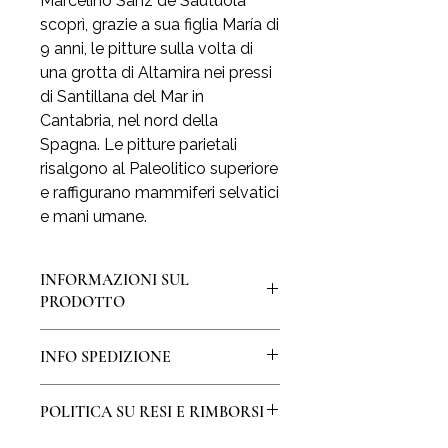
Marcelino Sanz de Sautuola
scoprì, grazie a sua figlia María di
9 anni, le pitture sulla volta di
una grotta di Altamira nei pressi
di Santillana del Mar in
Cantabria, nel nord della
Spagna. Le pitture parietali
risalgono al Paleolitico superiore
e raffigurano mammiferi selvatici
e mani umane.
INFORMAZIONI SUL
PRODOTTO
La stampa è realizzata su pregiata
INFO SPEDIZIONE
carta a mano di Amalfi, creata ancora
oggi un foglio per volta con
La spedizione della stampa avverrà
procedimento artigianale.
POLITICA SU RESI E RIMBORSI
entro 3 giorni lavorativi dall’ordine.
La dimensione indicata è quella del
Per l’Italia la spedizione è
foglio sul quale viene stampata la