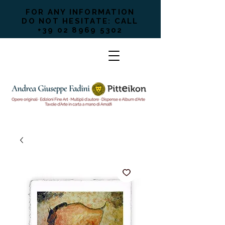
FOR ANY INFORMATION
DO NOT HESITATE: CALL
+39 02 8969 5302