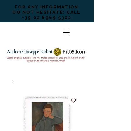
FOR ANY INFORMATION
DO NOT HESITATE: CALL
+39 02 8969 5302