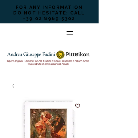
FOR ANY INFORMATION
DO NOT HESITATE: CALL
+39 02 8969 5302