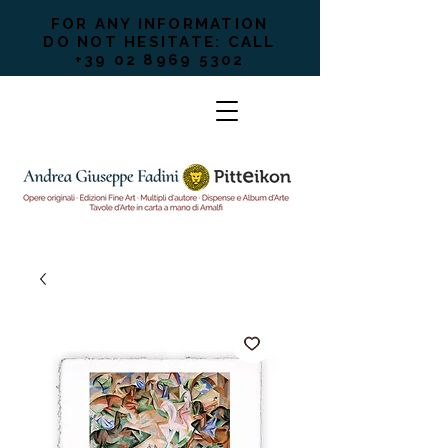
FOR ANY INFORMATION
DO NOT HESITATE: CALL
+39 02 8969 5302