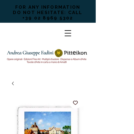
FOR ANY INFORMATION
DO NOT HESITATE: CALL
+39 02 8969 5302