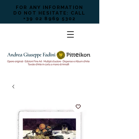
FOR ANY INFORMATION
DO NOT HESITATE: CALL
+39 02 8969 5302