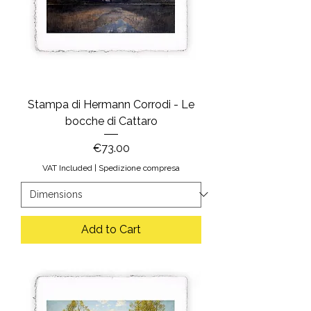
Stampa di Hermann Corrodi - Le
bocche di Cattaro
Price
€73.00
VAT Included
|
Spedizione compresa
Add to Cart