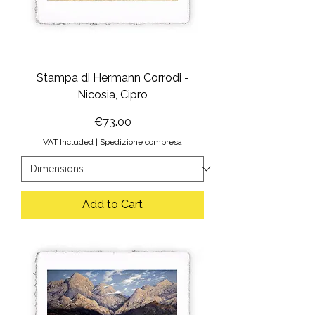
Stampa di Hermann Corrodi -
Nicosia, Cipro
Price
€73.00
VAT Included
|
Spedizione compresa
Add to Cart