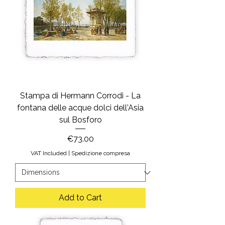
Stampa di Hermann Corrodi - La
fontana delle acque dolci dell'Asia
sul Bosforo
Price
€73.00
VAT Included
|
Spedizione compresa
Add to Cart