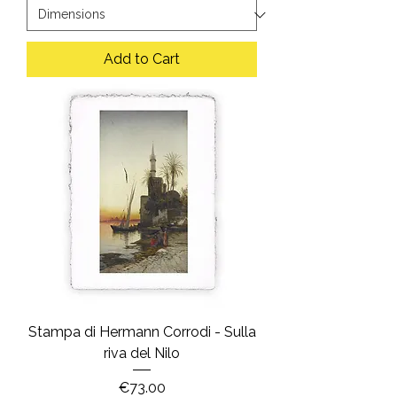
Add to Cart
Stampa di Hermann Corrodi - Sulla
riva del Nilo
Price
€73.00