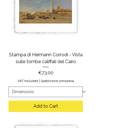
Stampa di Hermann Corrodi - Vista
sulle tombe califfali del Cairo
Price
€73.00
VAT Included
|
Spedizione compresa
Add to Cart