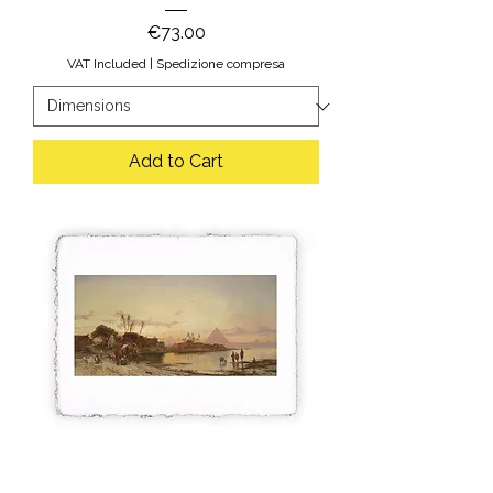
Price
€73.00
VAT Included
|
Spedizione compresa
Add to Cart