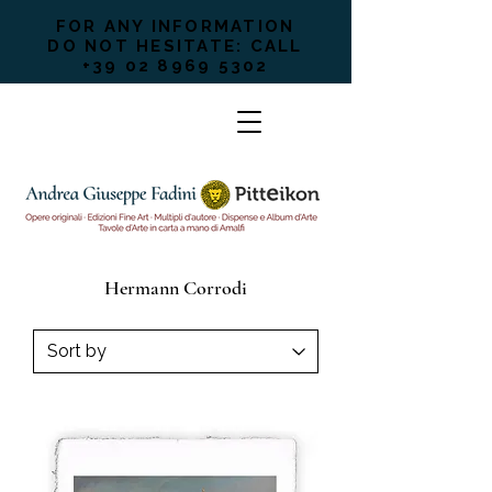
FOR ANY INFORMATION
DO NOT HESITATE: CALL
+39 02 8969 5302
Hermann Corrodi