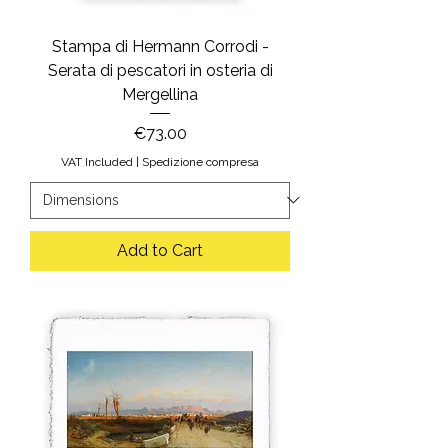
Stampa di Hermann Corrodi -
Serata di pescatori in osteria di
Mergellina
Price
€73.00
VAT Included
|
Spedizione compresa
Add to Cart