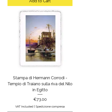
Add to Cart
Stampa di Hermann Corrodi -
Tempio di Traiano sulla riva del Nilo
in Egitto
Price
€73.00
VAT Included
|
Spedizione compresa