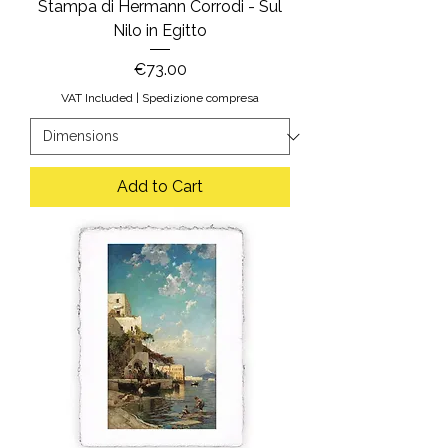
Stampa di Hermann Corrodi - Sul
Nilo in Egitto
Price
€73.00
VAT Included
|
Spedizione compresa
Add to Cart