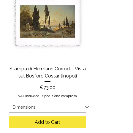
Stampa di Hermann Corrodi - Vista
sul Bosforo Costantinopoli
Price
€73.00
VAT Included
|
Spedizione compresa
Add to Cart