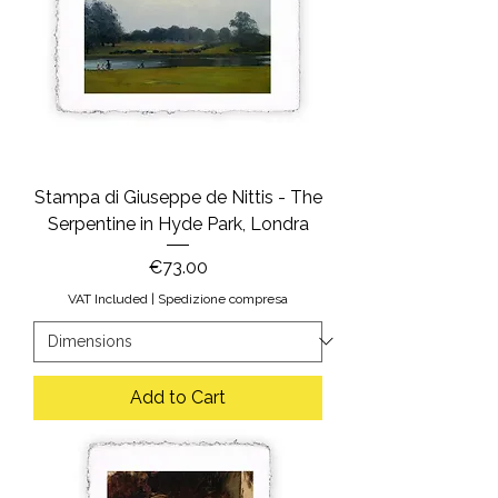
Stampa di Giuseppe de Nittis - The
Serpentine in Hyde Park, Londra
Price
€73.00
VAT Included
|
Spedizione compresa
Add to Cart