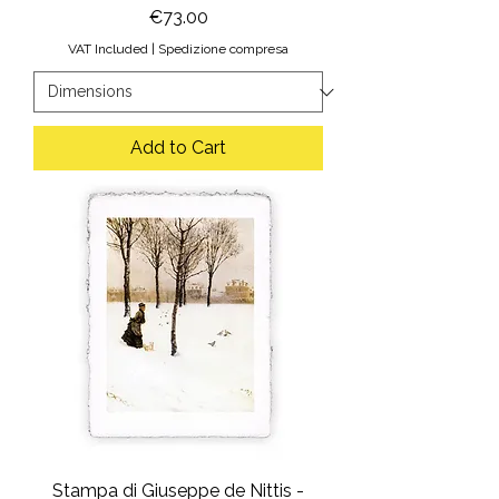
Price
€73.00
VAT Included
|
Spedizione compresa
Add to Cart
Stampa di Giuseppe de Nittis -