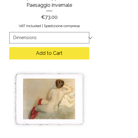
Paesaggio invernale
Price
€73.00
VAT Included
|
Spedizione compresa
Add to Cart