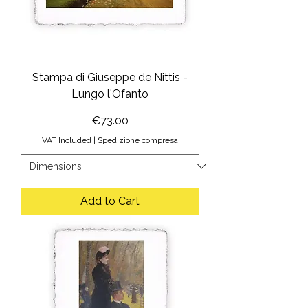
Stampa di Giuseppe de Nittis -
Lungo l'Ofanto
Price
€73.00
VAT Included
|
Spedizione compresa
Add to Cart