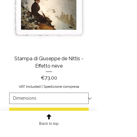
Stampa di Giuseppe de Nittis -
Effetto neve
Price
€73.00
VAT Included
|
Spedizione compresa
Add to Cart
Back to top