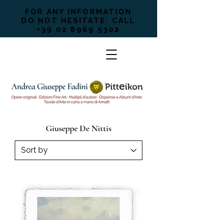
FOR ANY INFORMATION
DO NOT HESITATE: CALL
+39 02 8969 5302
Giuseppe De Nittis