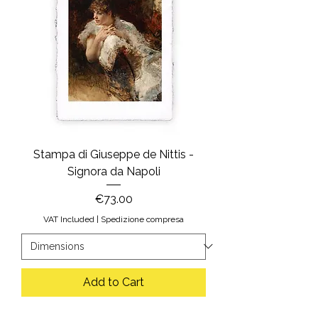
Stampa di Giuseppe de Nittis -
Signora da Napoli
Price
€73.00
VAT Included
|
Spedizione compresa
Add to Cart