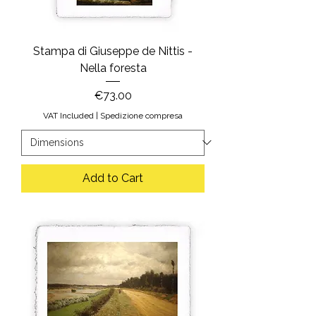
Stampa di Giuseppe de Nittis -
Nella foresta
Price
€73.00
VAT Included
|
Spedizione compresa
Add to Cart