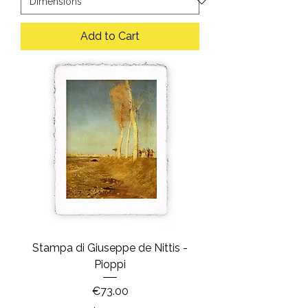
Add to Cart
Stampa di Giuseppe de Nittis -
Pioppi
Price
€73.00