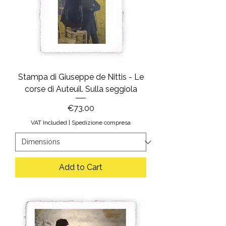
Stampa di Giuseppe de Nittis - Le
corse di Auteuil. Sulla seggiola
Price
€73.00
VAT Included
|
Spedizione compresa
Add to Cart