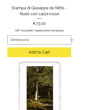
Stampa di Giuseppe de Nittis -
Nudo con calze rosse
Price
€73.00
VAT Included
|
Spedizione compresa
Add to Cart