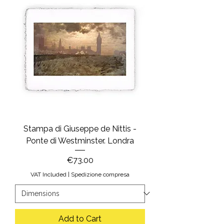
Stampa di Giuseppe de Nittis -
Ponte di Westminster. Londra
Price
€73.00
VAT Included
|
Spedizione compresa
Add to Cart