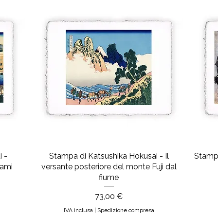
 -
Stampa di Katsushika Hokusai - Il
Stampa
gami
versante posteriore del monte Fuji dal
fiume
Prezzo
73,00 €
IVA inclusa
|
Spedizione compresa