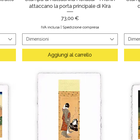
attaccano la porta principale di Kira
Prezzo
73,00 €
IVA inclusa
|
Spedizione compresa
Dimensioni
Dimen
Aggiungi al carrello