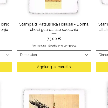
Honjo
Stampa di Katsushika Hokusai - Donna
Stamp
Honjo
che si guarda allo specchio
alla 
Prezzo
73,00 €
IVA inclusa
|
Spedizione compresa
Dimensioni
Dimen
Aggiungi al carrello