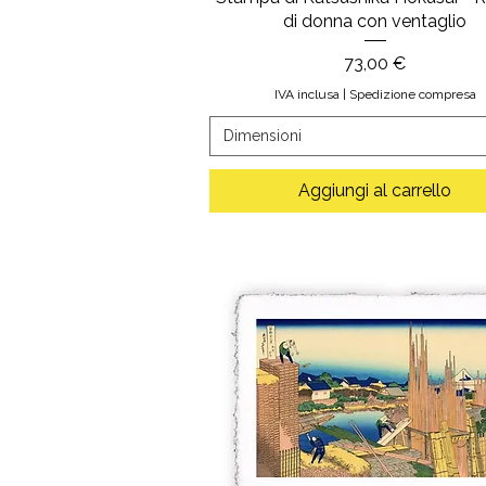
di donna con ventaglio
Prezzo
73,00 €
IVA inclusa
|
Spedizione compresa
Dimensioni
Aggiungi al carrello