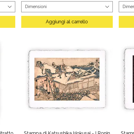
Dimensioni
Dimen
Aggiungi al carrello
tratto
Stampa di Katsushika Hokusai - I Ronin
Stamp