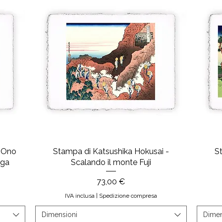
- Ono
Stampa di Katsushika Hokusai -
S
aga
Scalando il monte Fuji
Prezzo
73,00 €
IVA inclusa
|
Spedizione compresa
Dimensioni
Dimen