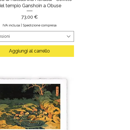
del tempio Ganshoin a Obuse
Prezzo
73,00 €
IVA inclusa
|
Spedizione compresa
sioni
Aggiungi al carrello