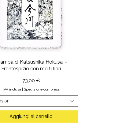
tampa di Katsushika Hokusai -
Frontespizio con molti fiori
Prezzo
73,00 €
IVA inclusa
|
Spedizione compresa
sioni
Aggiungi al carrello