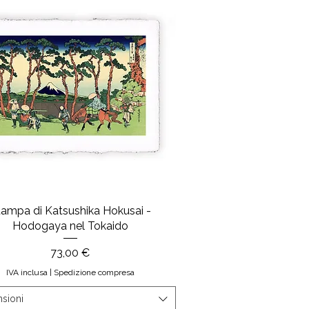
tampa di Katsushika Hokusai -
Hodogaya nel Tokaido
Prezzo
73,00 €
IVA inclusa
|
Spedizione compresa
sioni