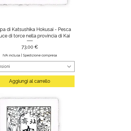
a di Katsushika Hokusai - Pesca
luce di torce nella provincia di Kai
Prezzo
73,00 €
IVA inclusa
|
Spedizione compresa
sioni
Aggiungi al carrello