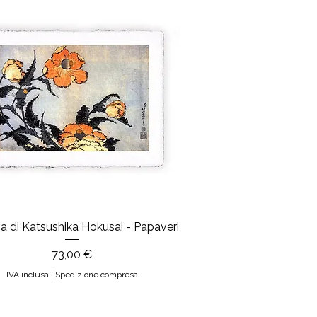
 di Katsushika Hokusai - Papaveri
Prezzo
73,00 €
IVA inclusa
|
Spedizione compresa