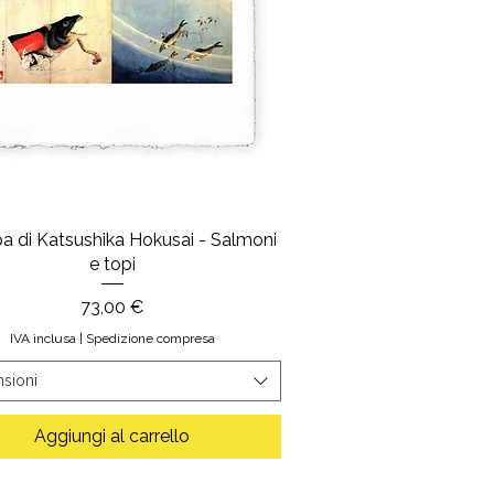
a di Katsushika Hokusai - Salmoni
e topi
Prezzo
73,00 €
IVA inclusa
|
Spedizione compresa
sioni
Aggiungi al carrello