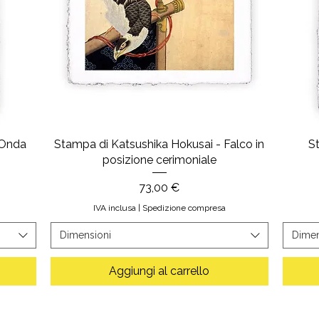
 Onda
Stampa di Katsushika Hokusai - Falco in
S
posizione cerimoniale
Prezzo
73,00 €
IVA inclusa
|
Spedizione compresa
Dimensioni
Dimen
Aggiungi al carrello