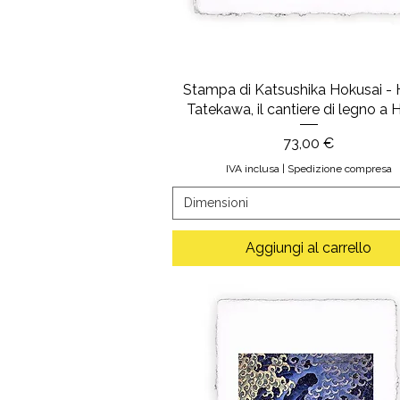
Stampa di Katsushika Hokusai - 
Tatekawa, il cantiere di legno a 
Prezzo
73,00 €
IVA inclusa
|
Spedizione compresa
Dimensioni
Aggiungi al carrello