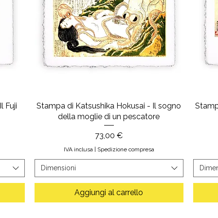
 Fuji
Stampa di Katsushika Hokusai - Il sogno
Stamp
della moglie di un pescatore
Prezzo
73,00 €
IVA inclusa
|
Spedizione compresa
Dimensioni
Dimen
Aggiungi al carrello