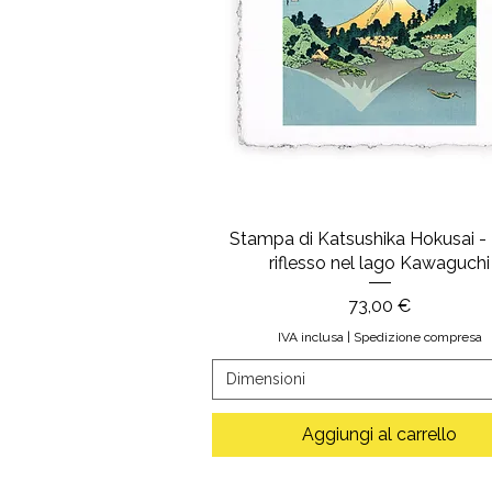
Stampa di Katsushika Hokusai - Il
riflesso nel lago Kawaguchi
Prezzo
73,00 €
IVA inclusa
|
Spedizione compresa
Dimensioni
Aggiungi al carrello