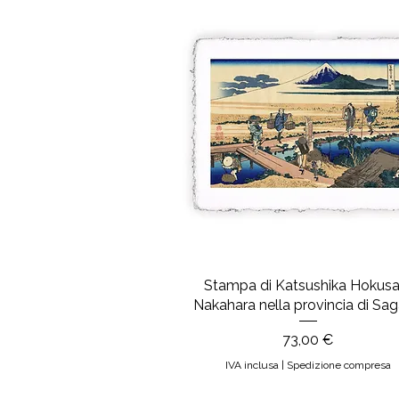
Stampa di Katsushika Hokusai
Nakahara nella provincia di Sa
Prezzo
73,00 €
IVA inclusa
|
Spedizione compresa