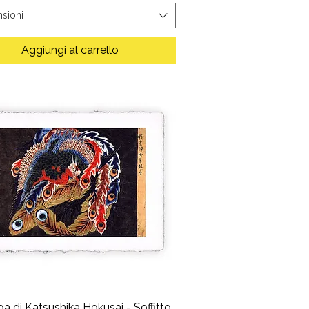
sioni
Aggiungi al carrello
a di Katsushika Hokusai - Soffitto