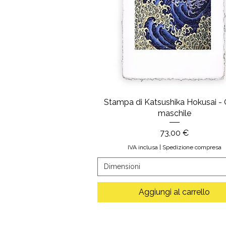
Stampa di Katsushika Hokusai -
maschile
Prezzo
73,00 €
IVA inclusa
|
Spedizione compresa
Dimensioni
Aggiungi al carrello