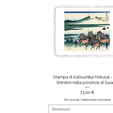
Stampa di Katsushika Hokusai 
Shindon nella provincia di Sur
Prezzo
73,00 €
IVA inclusa
|
Spedizione compresa
Dimensioni