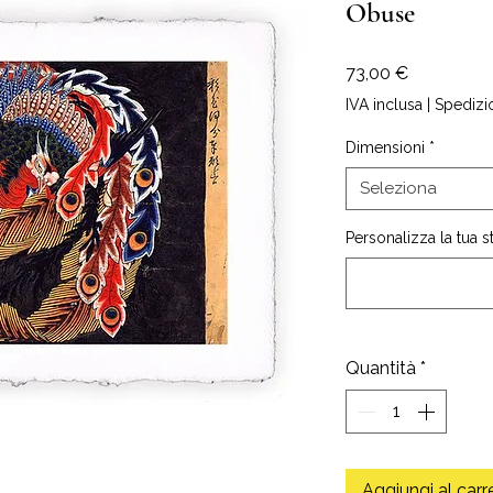
Obuse
Prezzo
73,00 €
IVA inclusa
|
Spedizi
Dimensioni
*
Seleziona
Personalizza la tua 
Quantità
*
Aggiungi al carr