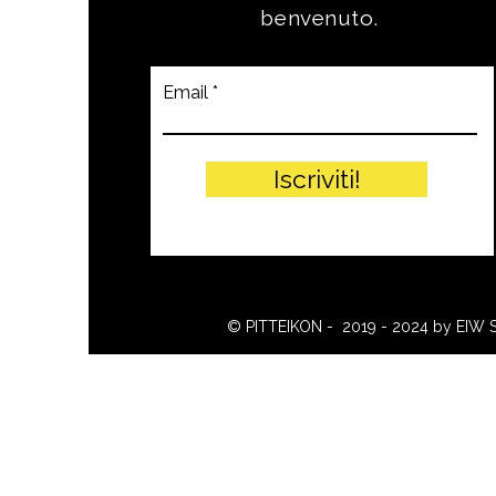
benvenuto.
Email
Iscriviti!
© PITTEIKON - 2019 - 2024 by EIW 