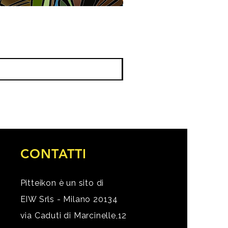
CONTATTI
Pitteikon è un sito di
EIW Srls - Milano 20134
via Caduti di Marcinelle,12