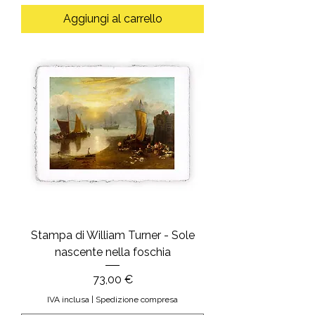
Aggiungi al carrello
Stampa di William Turner - Sole
nascente nella foschia
Prezzo
73,00 €
IVA inclusa
|
Spedizione compresa