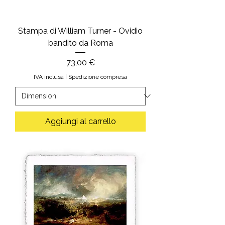
Stampa di William Turner - Ovidio
bandito da Roma
Prezzo
73,00 €
IVA inclusa
|
Spedizione compresa
Aggiungi al carrello