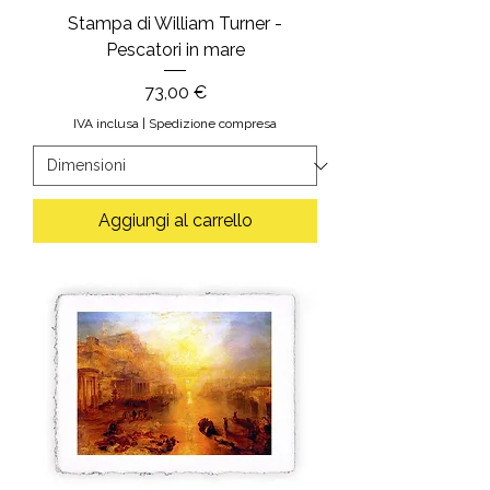
Stampa di William Turner -
Pescatori in mare
Prezzo
73,00 €
IVA inclusa
|
Spedizione compresa
Aggiungi al carrello