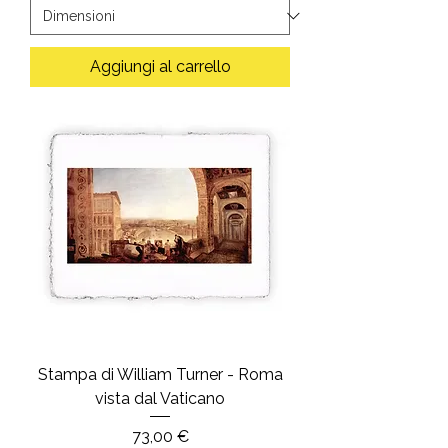
Aggiungi al carrello
Stampa di William Turner - Roma
vista dal Vaticano
Prezzo
73,00 €