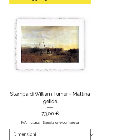
Stampa di William Turner - Mattina
gelida
Prezzo
73,00 €
IVA inclusa
|
Spedizione compresa