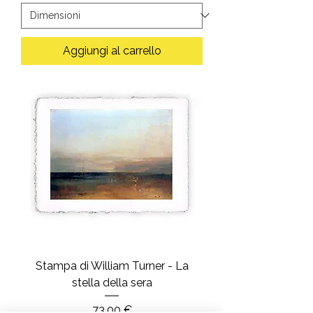
Aggiungi al carrello
Stampa di William Turner - La
stella della sera
Prezzo
73,00 €