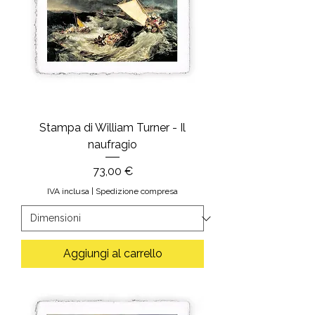
Stampa di William Turner - Il
naufragio
Prezzo
73,00 €
IVA inclusa
|
Spedizione compresa
Aggiungi al carrello