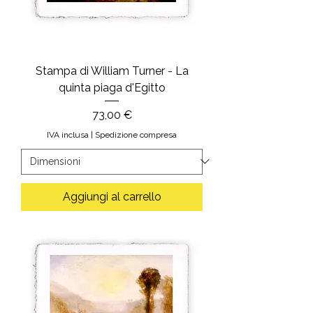
Stampa di William Turner - La
quinta piaga d'Egitto
Prezzo
73,00 €
IVA inclusa
|
Spedizione compresa
Aggiungi al carrello