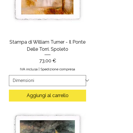
Stampa di William Turner - Il Ponte
Delle Torri. Spoleto
Prezzo
73,00 €
IVA inclusa
|
Spedizione compresa
Aggiungi al carrello