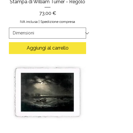
Stampa di William Turner - Regolo
Prezzo
73,00 €
IVA inclusa
|
Spedizione compresa
Aggiungi al carrello