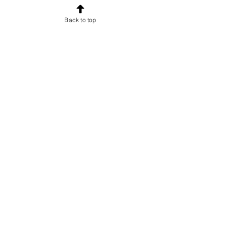
IVA inclusa
|
Spedizione compresa
Back to top
Aggiungi al carrello
Stampa di William Turner - Londra
da Greenwich Park