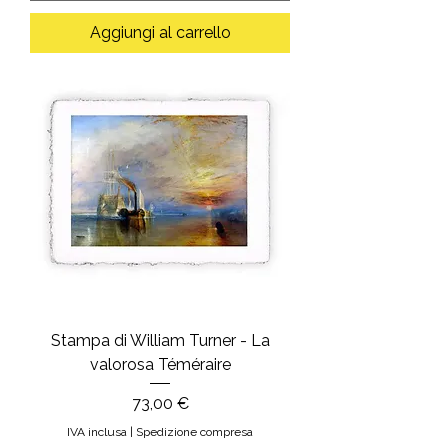
Aggiungi al carrello
Stampa di William Turner - La
valorosa Téméraire
Prezzo
73,00 €
IVA inclusa
|
Spedizione compresa