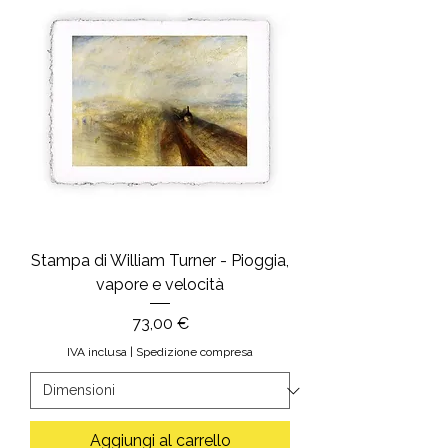
Stampa di William Turner - Pioggia,
vapore e velocità
Prezzo
73,00 €
IVA inclusa
|
Spedizione compresa
Aggiungi al carrello