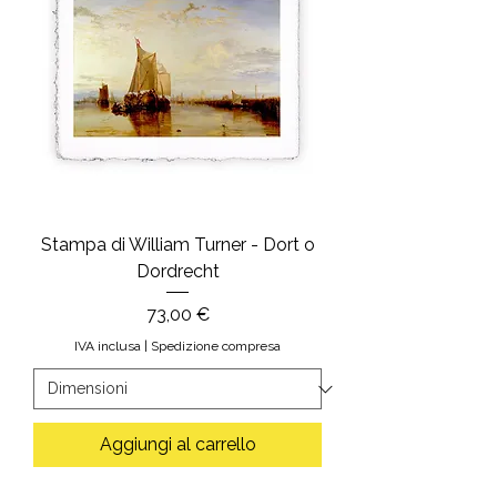
Stampa di William Turner - Dort o
Dordrecht
Prezzo
73,00 €
IVA inclusa
|
Spedizione compresa
Aggiungi al carrello