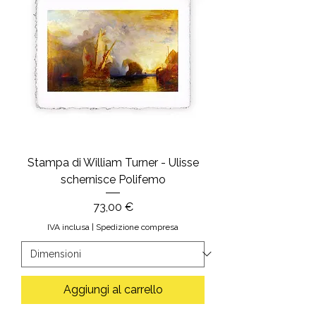
Stampa di William Turner - Ulisse
schernisce Polifemo
Prezzo
73,00 €
IVA inclusa
|
Spedizione compresa
Aggiungi al carrello