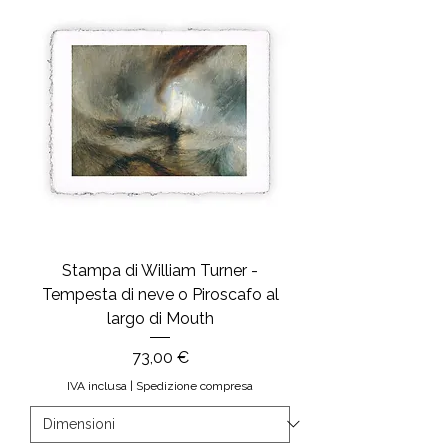
Stampa di William Turner -
Tempesta di neve o Piroscafo al
largo di Mouth
Prezzo
73,00 €
IVA inclusa
|
Spedizione compresa