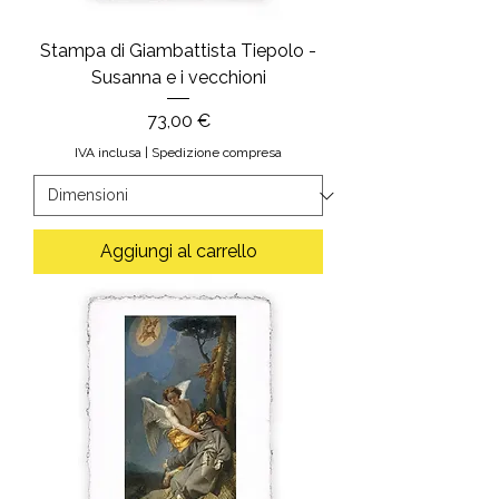
Stampa di Giambattista Tiepolo -
Susanna e i vecchioni
Prezzo
73,00 €
IVA inclusa
|
Spedizione compresa
Aggiungi al carrello