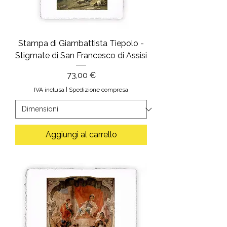
Stampa di Giambattista Tiepolo -
Stigmate di San Francesco di Assisi
Prezzo
73,00 €
IVA inclusa
|
Spedizione compresa
Aggiungi al carrello