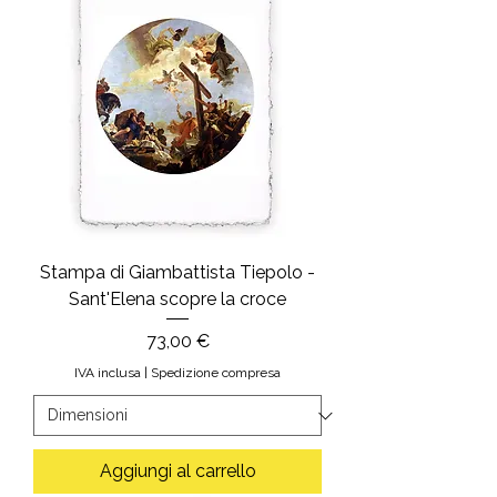
Stampa di Giambattista Tiepolo -
Sant'Elena scopre la croce
Prezzo
73,00 €
IVA inclusa
|
Spedizione compresa
Aggiungi al carrello