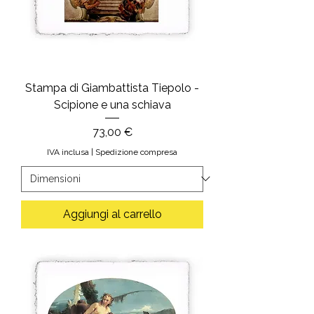
Stampa di Giambattista Tiepolo -
Scipione e una schiava
Prezzo
73,00 €
IVA inclusa
|
Spedizione compresa
Aggiungi al carrello