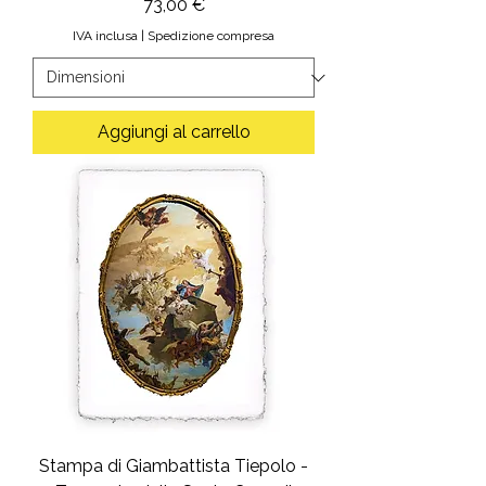
Prezzo
73,00 €
IVA inclusa
|
Spedizione compresa
Aggiungi al carrello
Stampa di Giambattista Tiepolo -