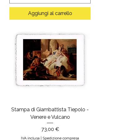
Aggiungi al carrello
Stampa di Giambattista Tiepolo -
Venere e Vulcano
Prezzo
73,00 €
IVA inclusa
|
Spedizione compresa