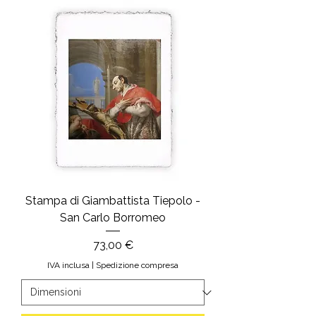
Stampa di Giambattista Tiepolo -
San Carlo Borromeo
Prezzo
73,00 €
IVA inclusa
|
Spedizione compresa