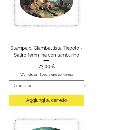
Stampa di Giambattista Tiepolo -
Satiro femmina con tamburino
Prezzo
73,00 €
IVA inclusa
|
Spedizione compresa
Aggiungi al carrello