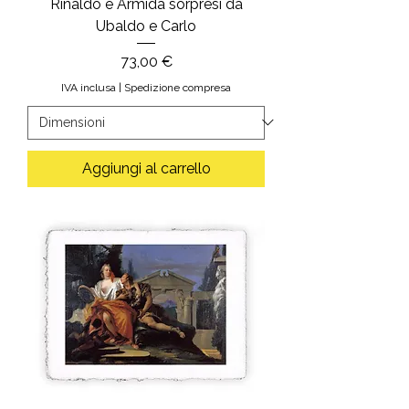
Rinaldo e Armida sorpresi da
Ubaldo e Carlo
Prezzo
73,00 €
IVA inclusa
|
Spedizione compresa
Aggiungi al carrello