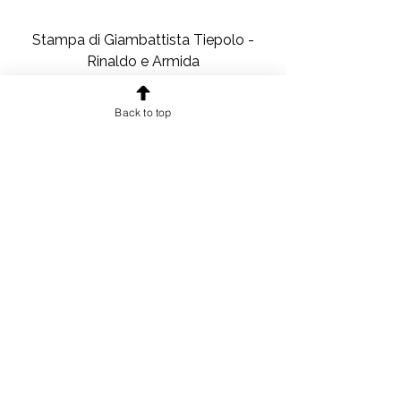
Stampa di Giambattista Tiepolo -
Rinaldo e Armida
Prezzo
73,00 €
Back to top
IVA inclusa
|
Spedizione compresa
Aggiungi al carrello