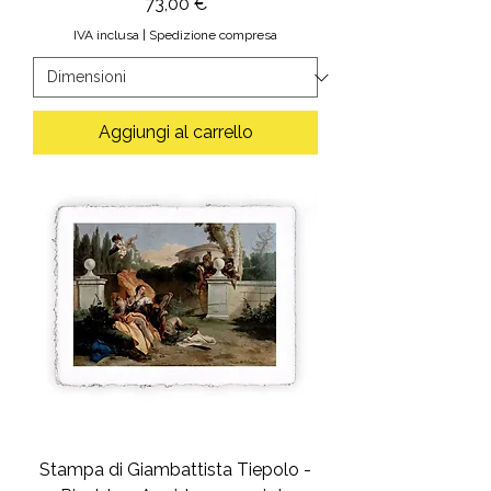
Prezzo
73,00 €
IVA inclusa
|
Spedizione compresa
Aggiungi al carrello
Stampa di Giambattista Tiepolo -