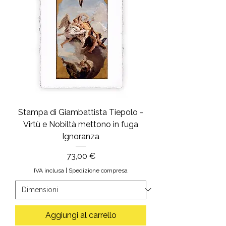
Stampa di Giambattista Tiepolo -
Virtù e Nobiltà mettono in fuga
Ignoranza
Prezzo
73,00 €
IVA inclusa
|
Spedizione compresa
Aggiungi al carrello