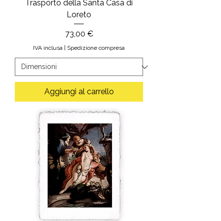
Trasporto della Santa Casa di
Loreto
Prezzo
73,00 €
IVA inclusa
|
Spedizione compresa
Aggiungi al carrello