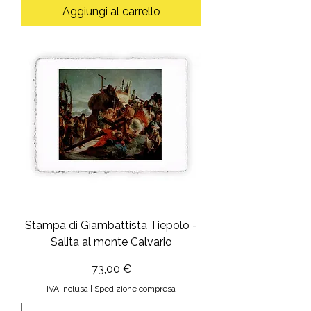
Aggiungi al carrello
Stampa di Giambattista Tiepolo -
Salita al monte Calvario
Prezzo
73,00 €
IVA inclusa
|
Spedizione compresa