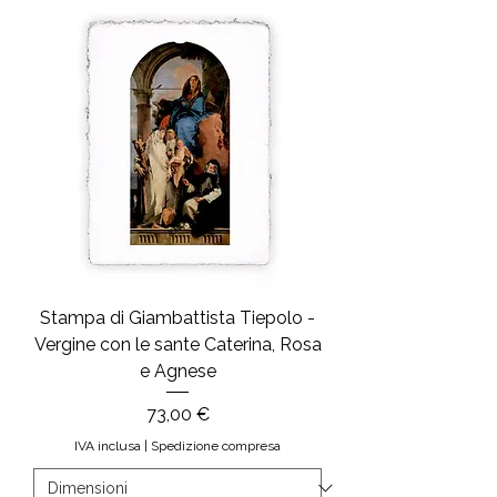
Stampa di Giambattista Tiepolo -
Vergine con le sante Caterina, Rosa
e Agnese
Prezzo
73,00 €
IVA inclusa
|
Spedizione compresa