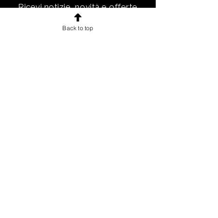
Ricevi notizie, novità e offerte
esclusive e uno sconto di
Back to top
benvenuto.
Email
Iscriviti!
INFORMAZIONI
Chi sono
Accordo con gli utenti
Condizioni di vendita per gli utenti