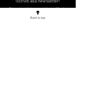
Iscriviti alla newsletter!
Ricevi notizie, novità e offerte
esclusive e uno sconto di
Back to top
benvenuto.
Email
Iscriviti!
INFORMAZIONI
Chi sono
Accordo con gli utenti