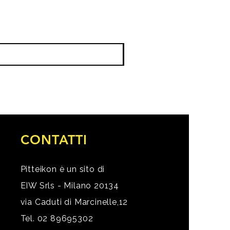
CONTATTI
Pitteikon è un sito di
EIW Srls - Milano 20134
via Caduti di Marcinelle,12
Tel. 02 89695302