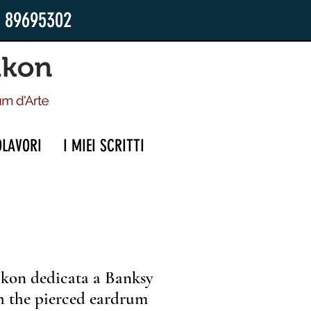
2 89695302
OLAVORI
I MIEI SCRITTI
ikon dedicata a Banksy
th the pierced eardrum