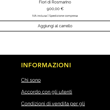
Fiori di Rosmarino
Prezzo
900,00 €
IVA inclusa
|
Spedizione compresa
Aggiungi al carrello
INFORMAZIONI
Chi sono
Accordo con gli utenti
Condizioni di vendita per gli