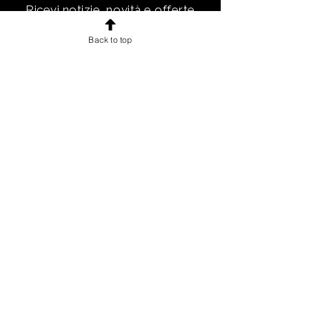
Ricevi notizie, novità e offerte
esclusive e uno sconto di
Back to top
benvenuto.
Email
Iscriviti!
INFORMAZIONI
Chi sono
Accordo con gli utenti
Condizioni di vendita per gli utenti