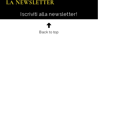
LA NEWSLETTER
Iscriviti alla newsletter!
Ricevi notizie, novità e offerte
Back to top
esclusive e uno sconto di
benvenuto.
Email
Iscriviti!
INFORMAZIONI
Chi sono