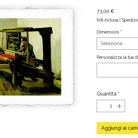
Prezzo
73,00 €
IVA inclusa
|
Spedizi
Dimensioni
*
Seleziona
Personalizza la tua 
Quantità
*
Aggiungi al carr