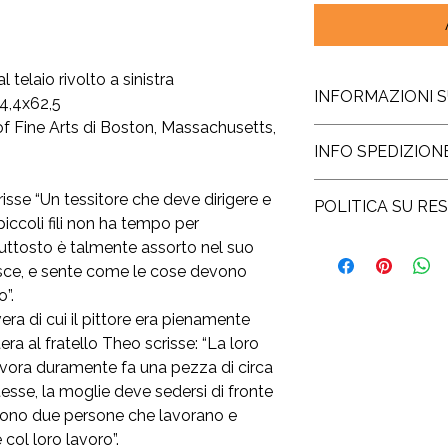
 telaio rivolto a sinistra
INFORMAZIONI 
84,4x62,5
 Fine Arts di Boston, Massachusetts,
La stampa è realizza
INFO SPEDIZION
Amalfi, creata ancor
procedimento artigia
La spedizione della 
La dimensione indica
sse “Un tessitore che deve dirigere e
POLITICA SU RES
lavorativi dall’ordine.
viene stampata la ri
iccoli fili non ha tempo per
gratuita e compre
lasciando qualche c
Il diritto di reces
piuttosto è talmente assorto nel suo
Per spedizioni nel r
Una volta stampata, 
consumatore la possib
sce, e sente come le cose devono
Cina, Russia, Corea d
riproduzioni di acqua
acquistato e di rece
”.
guerra) si aggiunge 
giapponesi - viene tr
nessuna motivazione
di consegna sarà da 8
vera di cui il pittore era pienamente
Così creata, la stampa
quattordici giorni.
era al fratello Theo scrisse: “La loro
eccezione delle stam
In questo caso è suff
firmata personalmen
lavora duramente fa una pezza di circa
mittente e, una volta
Questo procedimento 
esse, la moglie deve sedersi di fronte
danni, noi effettuer
dopodiché la vostra
versata + un contrib
 ci sono due persone che lavorano e
spedita.
euro.
col loro lavoro”.