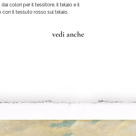
Considerate che i co
Nel caso in cui, in
 colori per il tessitore, il telaio e il
influenzati dalle spec
danneggiata
il rit
o con il tessuto rosso sul telaio.
computer
Voi dovrete solo invi
danneggiata. Potete s
stampa in sostituzio
vedi anche