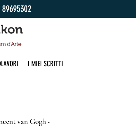
2 89695302
OLAVORI
I MIEI SCRITTI
ncent van Gogh -