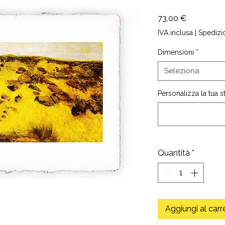
Prezzo
73,00 €
IVA inclusa
|
Spedizi
Dimensioni
*
Seleziona
Personalizza la tua 
Quantità
*
Aggiungi al carr