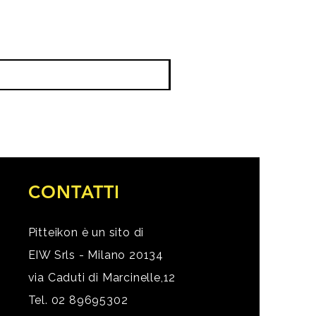
CONTATTI
Pitteikon è un sito di
EIW Srls - Milano 20134
via Caduti di Marcinelle,12
Tel. 02 89695302