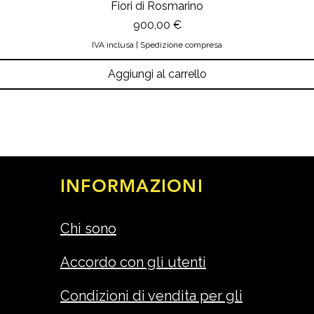
Fiori di Rosmarino
Prezzo
900,00 €
IVA inclusa
|
Spedizione compresa
Aggiungi al carrello
INFORMAZIONI
Chi sono
Accordo con gli utenti
Condizioni di vendita per gli