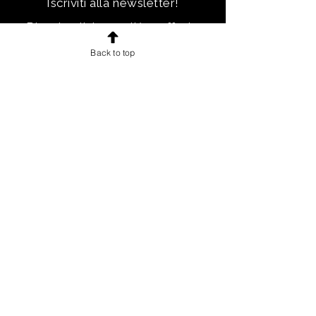
Iscriviti alla newsletter!
Ricevi notizie, novità e offerte
esclusive e uno sconto di
Back to top
benvenuto.
Email
Iscriviti!
INFORMAZIONI
Chi sono
Accordo con gli utenti