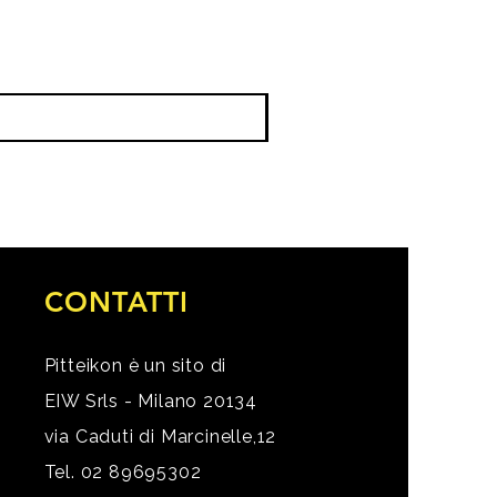
CONTATTI
Pitteikon è un sito di
EIW Srls - Milano 20134
via Caduti di Marcinelle,12
Tel. 02 89695302