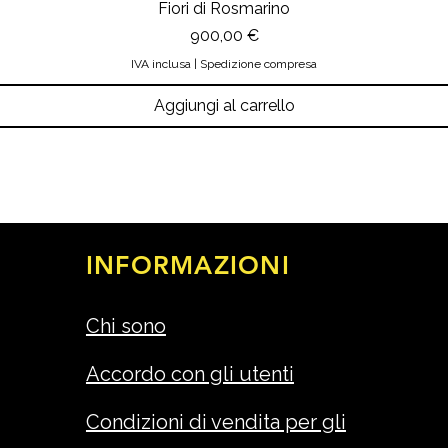
Fiori di Rosmarino
Prezzo
900,00 €
IVA inclusa
|
Spedizione compresa
Aggiungi al carrello
INFORMAZIONI
Chi sono
Accordo con gli utenti
Condizioni di vendita per gli