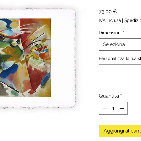
Prezzo
73,00 €
IVA inclusa
|
Spedizi
Dimensioni
*
Seleziona
Personalizza la tua 
Quantità
*
Aggiungi al carr