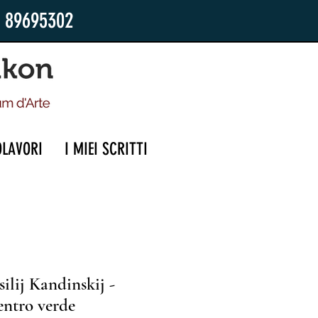
2 89695302
OLAVORI
I MIEI SCRITTI
ilij Kandinskij -
entro verde