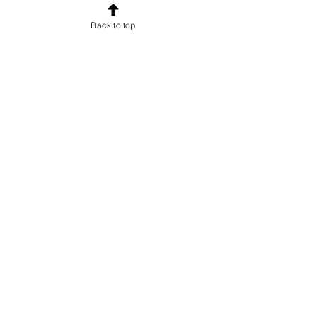
esclusive e uno sconto di
Back to top
benvenuto.
Email
Iscriviti!
INFORMAZIONI
Chi sono
Accordo con gli utenti
Condizioni di vendita per gli utenti