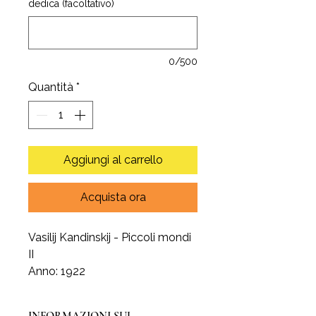
dedica (facoltativo)
0/500
Quantità
*
Aggiungi al carrello
Acquista ora
Vasilij Kandinskij - ⁭Piccoli mondi
II
Anno: 1922