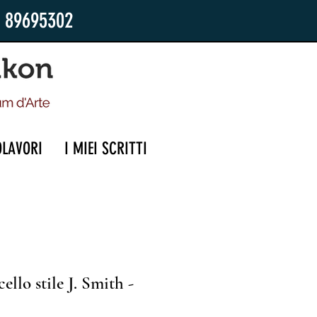
2 89695302
OLAVORI
I MIEI SCRITTI
llo stile J. Smith -