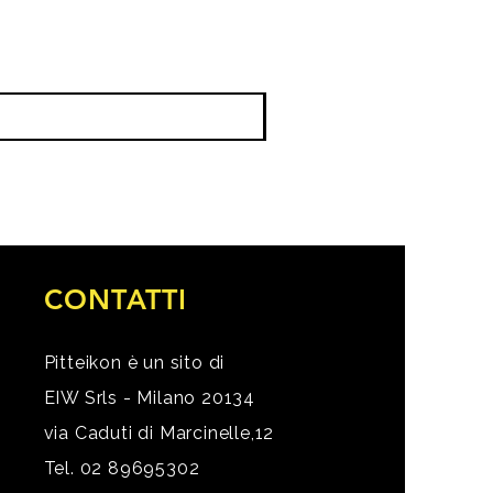
CONTATTI
Pitteikon è un sito di
EIW Srls - Milano 20134
via Caduti di Marcinelle,12
Tel. 02 89695302