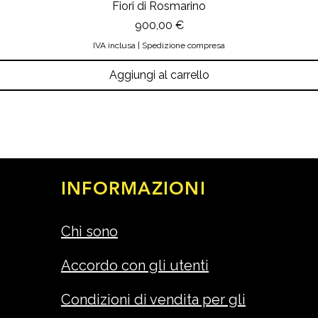
Fiori di Rosmarino
Prezzo
900,00 €
IVA inclusa
|
Spedizione compresa
Aggiungi al carrello
INFORMAZIONI
Chi sono
Accordo con gli utenti
Condizioni di vendita per gli