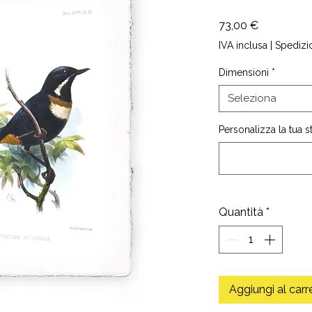
Prezzo
73,00 €
IVA inclusa
|
Spedizi
Dimensioni
*
Seleziona
Personalizza la tua 
Quantità
*
Aggiungi al carr