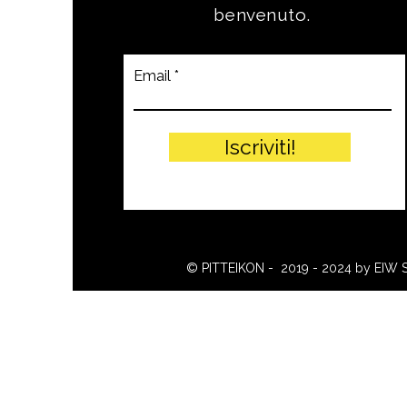
benvenuto.
Email
Iscriviti!
© PITTEIKON - 2019 - 2024 by EIW 