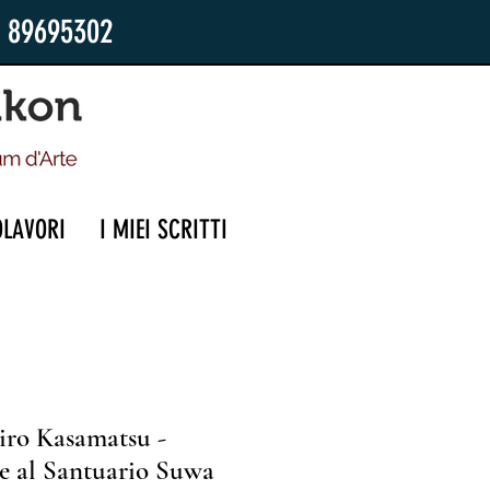
2 89695302
OLAVORI
I MIEI SCRITTI
iro Kasamatsu -
le al Santuario Suwa