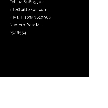
Tel. 02 89695302
info@pitteikon.com
P.Iva: IT10359810966
Numero Rea: MI -
2526554