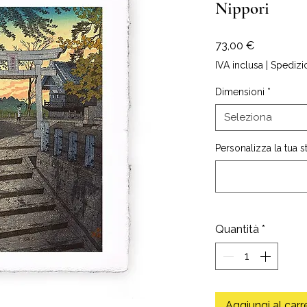
Nippori
Prezzo
73,00 €
IVA inclusa
|
Spedizi
Dimensioni
*
Seleziona
Personalizza la tua 
Quantità
*
Aggiungi al carr