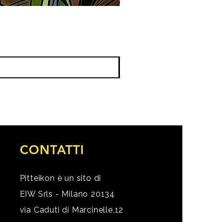
CONTATTI
Pitteikon è un sito di
EIW Srls - Milano 20134
via Caduti di Marcinelle,12