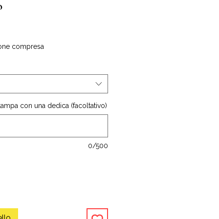
o
one compresa
stampa con una dedica (facoltativo)
0/500
ello