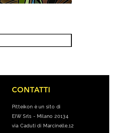
CONTATTI
Pitteikon è un sito di
EIW Srls - Milano 20134
via Caduti di Marcinelle,12