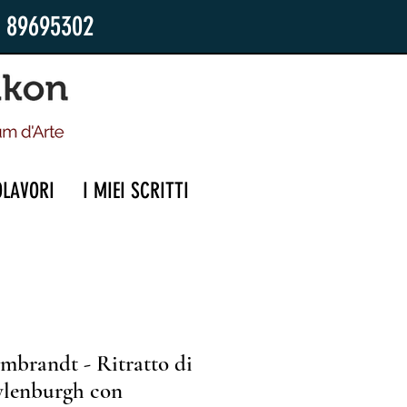
2 89695302
OLAVORI
I MIEI SCRITTI
mbrandt - Ritratto di
ylenburgh con