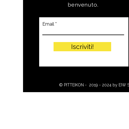
benvenuto.
Email
Iscriviti!
© PITTEIKON - 2019 - 2024 by EIW 