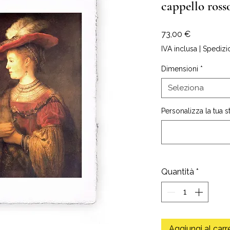
cappello ross
Prezzo
73,00 €
IVA inclusa
|
Spedizi
Dimensioni
*
Seleziona
Personalizza la tua 
Quantità
*
Aggiungi al carr