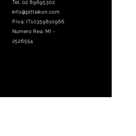
Tel. 02 89695302
info@pitteikon.com
P.Iva: IT10359810966
Numero Rea: MI -
2526554